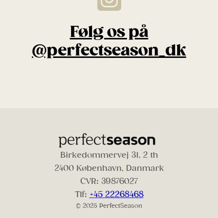
Følg os på
@perfectseason_dk
Birkedommervej 31, 2 th
2400 København, Danmark
CVR: 39876027
Tlf:
+45 22268468
© 2025 PerfectSeason