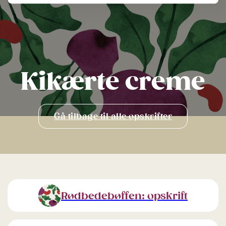
DA
Kikærte creme
Gå tilbage til alle opskrifter
Rødbedebøffen: opskrift