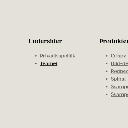
Undersider
Produkte
Privatlivspolitik
Crispy 
Teamet
Dild-de
Rødbed
Spinat-
Svampe
Svamp