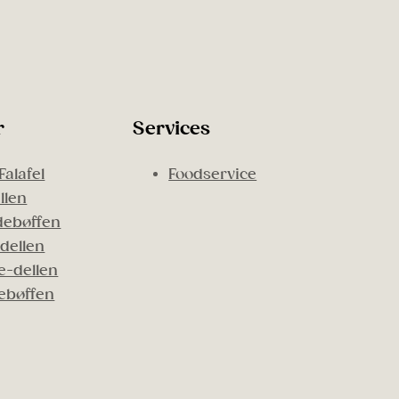
r
Services
Falafel
Foodservice
llen
ebøffen
dellen
-dellen
ebøffen