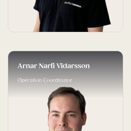
Arnar Narfi Vidarsson
Operation Coordinator