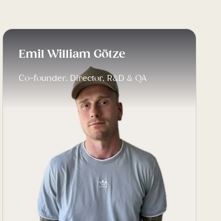
Emil William Götze
Co-founder, Director, R&D & QA