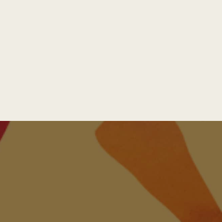
Produkter
Foodservice
Forhandlere
Om os
DA
Bæredygtighed
Mission og vision
Teamet
Kontakt