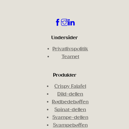
Undersider
Privatlivspolitik
Teamet
Produkter
Crispy Falafel
Dild-dellen
Rødbedebøffen
Spinat-dellen
Svampe-dellen
Svampebøffen