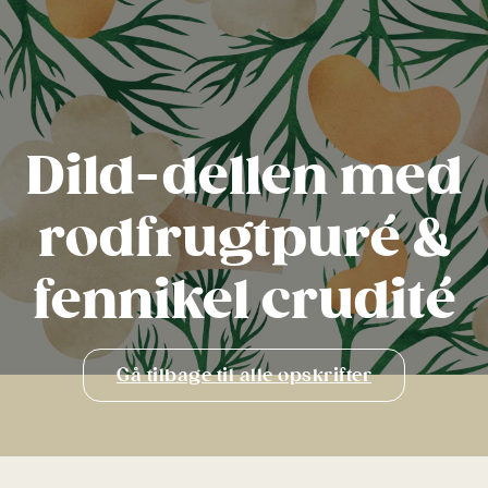
Dild-dellen med
rodfrugtpuré &
fennikel crudité
Gå tilbage til alle opskrifter