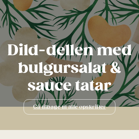
Dild-dellen med
bulgursalat &
sauce tatar
Gå tilbage til alle opskrifter