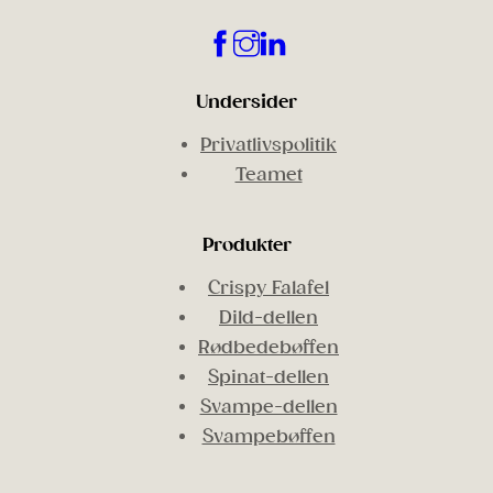
Undersider
Privatlivspolitik
Teamet
Produkter
Crispy Falafel
Dild-dellen
Rødbedebøffen
Spinat-dellen
Svampe-dellen
Svampebøffen