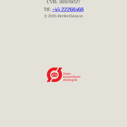
CVR: 39876027
Tlf:
+45 22268468
© 2025 PerfectSeason