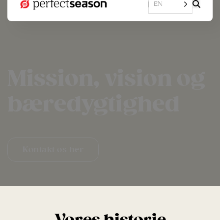
EN
Mission, vision og
bæredygtighed
Kontakt os her