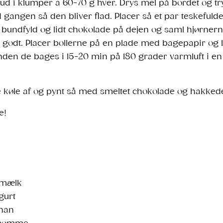
ud i klumper a 60-70 g hver. Drys mel på bordet og tr
gangen så den bliver flad. Placer så et par teskefuld
bundfyld og lidt chokolade på dejen og saml hjørner
et godt. Placer bollerne på en plade med bagepapir og
nden de bages i 15-20 min på 180 grader varmluft i e
e køle af og pynt så med smeltet chokolade og hakked
e!
emælk
gurt
anan