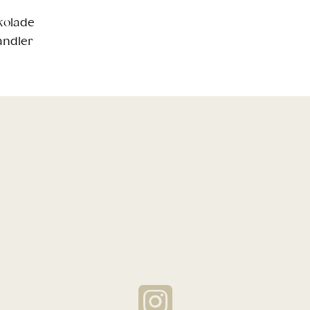
kolade
ndler