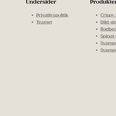
Undersider
Produkte
Privatlivspolitik
Crispy 
Teamet
Dild-de
Rødbed
Spinat-
Svampe
Svamp