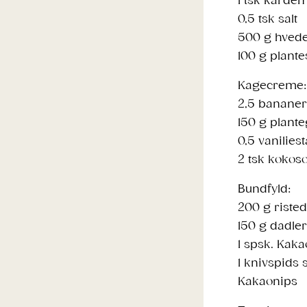
1 tsk kard
0,5 tsk salt
500 g hved
100 g plant
Kagecreme:
2,5 bananer
150 g plante
0,5 vanilies
2 tsk kokoso
Bundfyld:
200 g riste
150 g dadler
1 spsk. Kak
1 knivspids s
Kakaonips