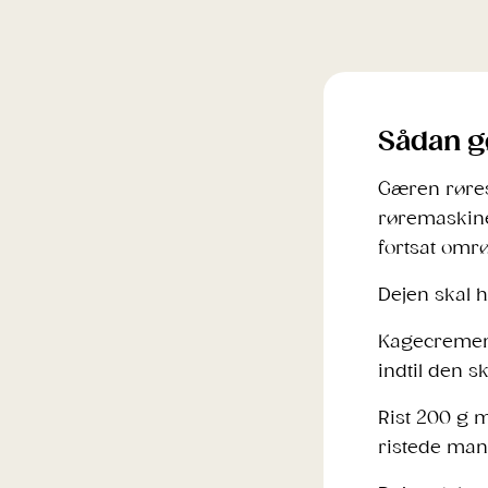
Sådan g
Gæren røres 
røremaskine.
fortsat omrø
Dejen skal hæ
Kagecremen 
indtil den s
Rist 200 g m
ristede mand