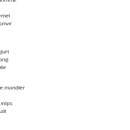
emomme
emel
esmør
gurt
tang
lie
de mandler
aonips
alt