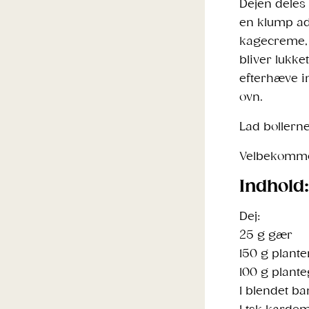
Dejen deles 
en klump ad 
kagecreme, 
bliver lukk
efterhæve i
ovn.
Lad bollern
Velbekomm
Indhold:
Dej:
25 g gær
150 g plant
100 g plante
1 blendet b