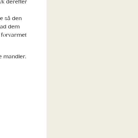
yk derefter
e
ne så den
 lad dem
n forvarmet
e mandler.