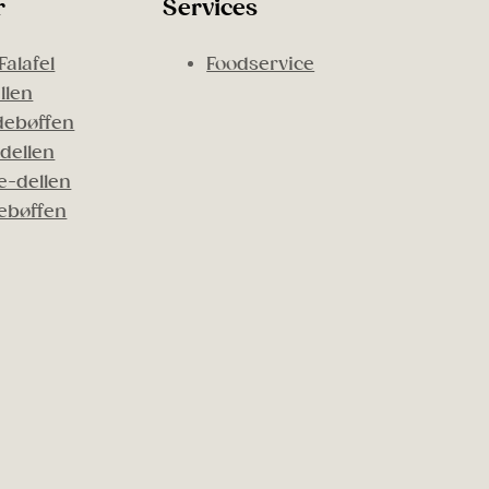
r
Services
Falafel
Foodservice
llen
ebøffen
dellen
-dellen
ebøffen