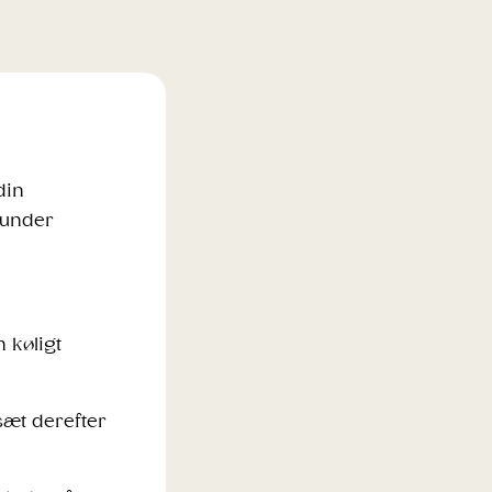
din
 under
 køligt
sæt derefter